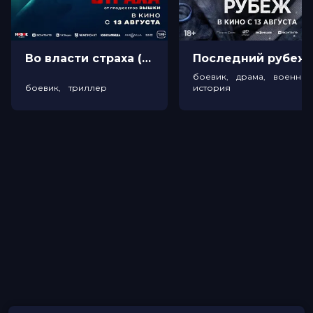
Во власти страха (18+)
Посл
боевик, драма, военный
боевик, триллер
история