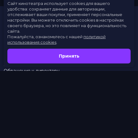
Сайт кинотеатра использует cookies для вашего
удобства: сохраняет данные для авторизации,
отслеживает ваши покупки, применяет персональные
настройки.
Вы можете отключить cookies в настройках
своего браузера, но это повлияет на функциональность
сайта.
Пожалуйста, ознакомьтесь с нашей
политикой
использования cookies
.
Расписание
Скоро в кино
Принять
Новости
Заведения
Обращение к директору
Служба поддержки
г. Омск, просп. Карла Маркса, 67А
бронирование:
+7 (962) 058-34-53
с 10.00 до 21.00
тел.:
453–453