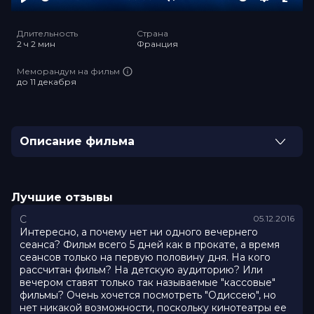
Play
Mute
Settings
Ente
full
Длительность
Страна
2 ч 2 мин
Франция
Меморандум на фильм
до 11 декабря
Описание фильма
Есть пути, которые не отыщешь на картах. Есть цели,
которые укажет только любовь. «Одиссея» — самый
масштабный приключенческий проект современного
Лучшие отзывы
французского кино. История героя, открывшего
С
05.12.2016
человечеству «второй космос». Его экспедиции
Интересно, а почему нет ни одного вечернего
вдохновили миллионы. Его главное путешествие
сеанса? Фильм всего 5 дней как в прокате, а время
осталось тайной. Первопроходец. Мечтатель.
сеансов только на первую половину дня. На кого
Бунтарь. Легендарный Жак-Ив Кусто: его корабль,
рассчитан фильм? На детскую аудиторию? Или
его открытия, его настоящая Одиссея.
вечером ставят только так называемые "кассовые"
фильмы? Очень хочется посмотреть "Одиссею", но
нет никакой возможности, поскольку кинотеатры ее
Оценка
7.1
/ 10 (35 709 голосов)