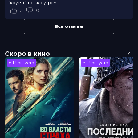
"крутят" только утром.
6.6
/ 10 (6 500 голосов)
3
0
Год
2016
Страна
Франция
Слоган
«Твое главное приключение»
Все отзывы
Режиссер
Жером Салль
Актеры
Ламбер Вильсон, Пьер Нинэ, Одри
Тоту, Лоран Люка, Бенжамин
Лаверн, Тибо де Монталембер,
Скоро в кино
Рогер Ван Хол, Хлоя Хиршман, Адам
Нилл
с 13 августа
с 13 августа
Продюсеры
Оливье Дельбоск, Натали Гастальдо,
Филипп Годо
Сценаристы
Жером Салль, Лорен Тернер, Жан-
Мишель Кусто
Жанр
приключения
Длительность
2 ч 2 мин
В прокате
с 1 декабря до 14 декабря
Меморандум
до 11 декабря