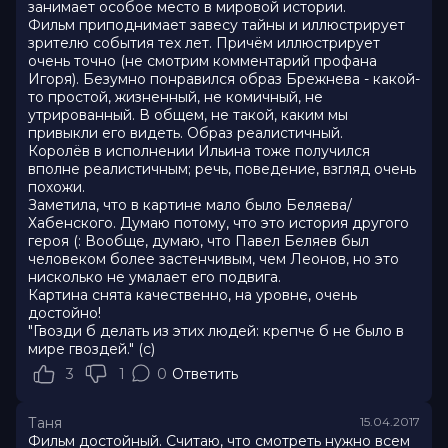
занимает особое место в мировой истории.
Фильм приподнимает завесу тайны и иллюстрирует
зрителю события тех лет. Причём иллюстрирует
очень точно (не смотрим комментарий профана
Игоря). Безумно понравился образ Брежнева - какой-
то простой, жизненный, не комичный, не
утрированный. В общем, не такой, каким мы
привыкли его видеть. Образ реалистичный.
Королёв в исполнении Ильина тоже получился
вполне реалистичным; речь, поведение, взгляд очень
похожи.
Заметила, что в картине мало было Беляева/
Хабенского. Думаю потому, что это история другого
героя (: Вообще, думаю, что Павел Беляев был
человеком более застенчивым, чем Леонов, но это
нисколько не умалает его подвига.
Картина снята качественно, на уровне, очень
достойно!
"Гвозди б делать из этих людей: крепче б не было в
мире гвоздей." (с)
3
1
0
Ответить
Таня
15.04.2017
Фильм достойный. Считаю, что смотреть нужно всем