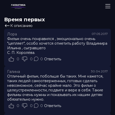
Время первых
К описанию
Лора
07.05.2017
Фильм очень понравился , эмоционально очень
"цепляет", особо хочется отметить работу Владимира
Ильина , сыгравшего
С. П. Королёва.
0
0
0
Ответить
Галина
30.04.2017
Отличный фильм, побольше бы таких. Мне кажется,
таких людей самоотверженных, готовых сделать
невозможное, сейчас крайне мало. Это фильм о
целеустремленности, подвиге и вере в себя. Такие
фильмы очень нужны и показывать их нашим детям
обязательно нужно.
0
0
0
Ответить