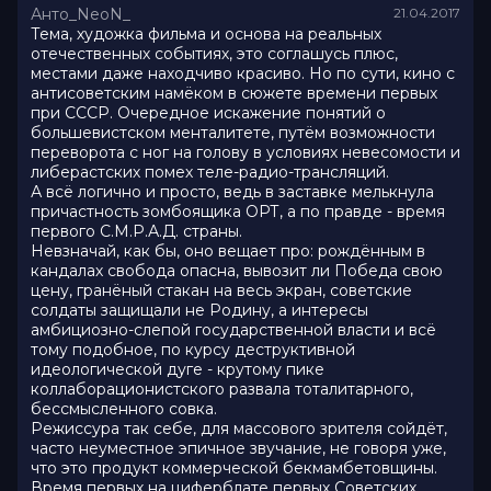
Анто_NeoN_
21.04.2017
Тема, художка фильма и основа на реальных
отечественных событиях, это соглашусь плюс,
местами даже находчиво красиво. Но по сути, кино с
антисоветским намёком в сюжете времени первых
при СССР. Очередное искажение понятий о
большевистском менталитете, путём возможности
переворота с ног на голову в условиях невесомости и
либерастских помех теле-радио-трансляций.
А всё логично и просто, ведь в заставке мелькнула
причастность зомбоящика ОРТ, а по правде - время
первого С.М.Р.А.Д. страны.
Невзначай, как бы, оно вещает про: рождённым в
кандалах свобода опасна, вывозит ли Победа свою
цену, гранёный стакан на весь экран, советские
солдаты защищали не Родину, а интересы
амбициозно-слепой государственной власти и всё
тому подобное, по курсу деструктивной
идеологической дуге - крутому пике
коллаборационистского развала тоталитарного,
бессмысленного совка.
Режиссура так себе, для массового зрителя сойдёт,
часто неуместное эпичное звучание, не говоря уже,
что это продукт коммерческой бекмамбетовщины.
Время первых на циферблате первых Советских