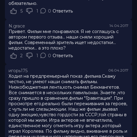
обязательно.
5
1
0
Ответить
N.grace
14.04.2017
Привет. Фильм мне понравился. Я не соглашусь с
автором первого отзыва... наши сняли хороший
фильм. Современный зритель ищет недостатки...
недостатки... а это плохо?
2
1
0
Ответить
игорь175
06.04.2017
Ходил на предпремьерный показ ,фильма.Скажу
честно, не умеют наши снимать фильмы.
Низкобюджетная лента,хоть снимал Бекмангетов.
Все снимается в нескольких павильонах. Знаете ,что
сразу пришло в сравнение,фильм "Гравитация". При
просмотре его,реально были переживания за героев,
с чуть ли не слезы,эмоции. Наш же фильм ,вызвал
одну эмоцию,чувство гордости за СССР,той страны в
которой мы жили. Игра актеров не впечатлила,
единственное могу отметить игру актера ,который
играл Королева. По фильму видно, вживание в роль и
передачи чудовищного напряжения его персонажа.