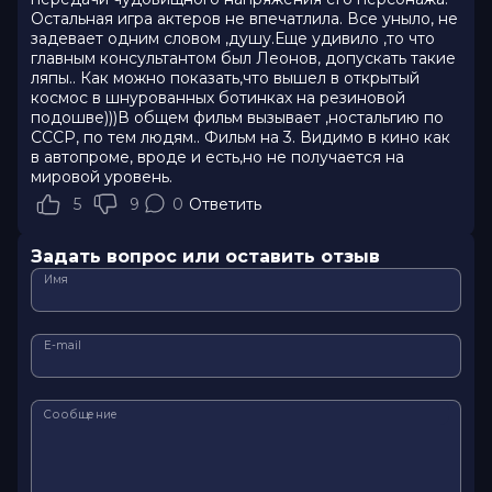
Остальная игра актеров не впечатлила. Все уныло, не
задевает одним словом ,душу.Еще удивило ,то что
главным консультантом был Леонов, допускать такие
ляпы.. Как можно показать,что вышел в открытый
космос в шнурованных ботинках на резиновой
подошве)))В общем фильм вызывает ,ностальгию по
СССР, по тем людям.. Фильм на 3. Видимо в кино как
в автопроме, вроде и есть,но не получается на
мировой уровень.
5
9
0
Ответить
Задать вопрос или оставить отзыв
Имя
E-mail
Сообщение