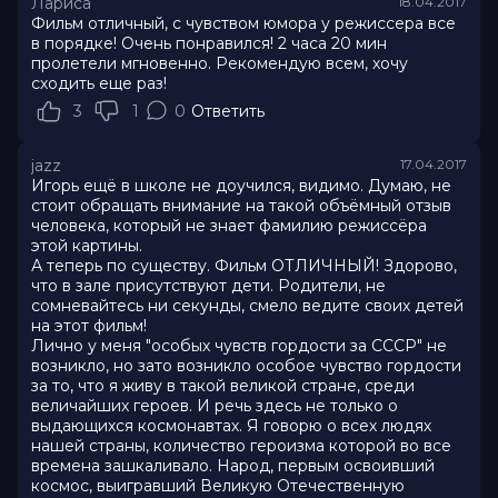
Лариса
18.04.2017
Фильм отличный, с чувством юмора у режиссера все
в порядке! Очень понравился! 2 часа 20 мин
пролетели мгновенно. Рекомендую всем, хочу
сходить еще раз!
3
1
0
Ответить
jazz
17.04.2017
Игорь ещё в школе не доучился, видимо. Думаю, не
стоит обращать внимание на такой объёмный отзыв
человека, который не знает фамилию режиссёра
этой картины.
А теперь по существу. Фильм ОТЛИЧНЫЙ! Здорово,
что в зале присутствуют дети. Родители, не
сомневайтесь ни секунды, смело ведите своих детей
на этот фильм!
Лично у меня "особых чувств гордости за СССР" не
возникло, но зато возникло особое чувство гордости
за то, что я живу в такой великой стране, среди
величайших героев. И речь здесь не только о
выдающихся космонавтах. Я говорю о всех людях
нашей страны, количество героизма которой во все
времена зашкаливало. Народ, первым освоивший
космос, выигравший Великую Отечественную