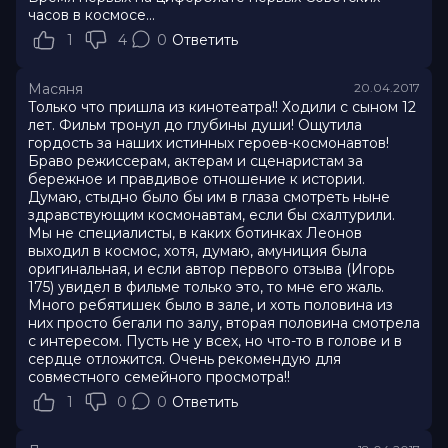
часов в космосе...
1
4
0
Ответить
Масяня
20.04.2017
Только что пришла из кинотеатра!! Ходили с сыном 12
лет. Фильм тронул до глубины души! Ощутила
гордость за наших истинных героев-космонавтов!
Браво режиссерам, актерам и сценаристам за
бережное и правдивое отношение к истории.
Думаю, стыдно было бы им в глаза смотреть ныне
здравствующим космонавтам, если бы схалтурили.
Мы не специалисты, в каких ботинках Леонов
выходил в космос, хотя, думаю, амуниция была
оригинальная, и если автор первого отзыва (Игорь
175) увидел в фильме только это, то мне его жаль.
Много ребятишек было в зале, и хоть половина из
них просто бегали по залу, вторая половина смотрела
с интересом. Пусть не у всех, но что-то в голове и в
сердце отложится. Очень рекомендую для
совместного семейного просмотра!!
1
0
0
Ответить