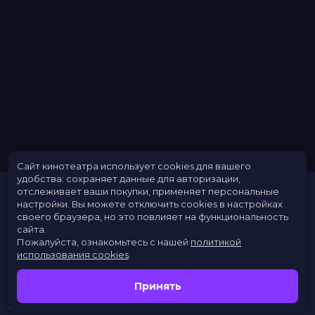
Райт, Дэйв Батиста, Маккензи Дэвис,
Эдвард Джеймс Олмос, Давид
Дастмалчян, Сильвия Хукс
Продюсеры
Бродерик Джонсон, Эндрю А. Косов,
Бад Йоркин
Сценаристы
Хэмптон Фанчер, Майкл Грин, Филип
К. Дик
Жанр
триллер, фантастика
Длительность
2 ч 43 мин
В прокате
с 5 октября до 25 октября
Меморандум
до 25 октября
Сайт кинотеатра использует cookies для вашего
удобства: сохраняет данные для авторизации,
отслеживает ваши покупки, применяет персональные
настройки.
Вы можете отключить cookies в настройках
своего браузера, но это повлияет на функциональность
сайта.
Пожалуйста, ознакомьтесь с нашей
политикой
использования cookies
.
Расписание
Скоро в кино
Принять
Новости
Заведения