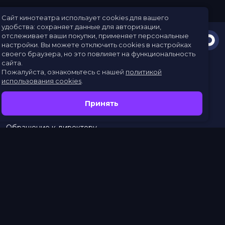
Сайт кинотеатра использует cookies для вашего
удобства: сохраняет данные для авторизации,
отслеживает ваши покупки, применяет персональные
настройки.
Вы можете отключить cookies в настройках
своего браузера, но это повлияет на функциональность
сайта.
Пожалуйста, ознакомьтесь с нашей
политикой
использования cookies
.
Расписание
Скоро в кино
Принять
Новости
Заведения
Обращение к директору
Служба поддержки
г. Омск, просп. Карла Маркса, 67А
тел.:
453–453
бронирование:
+7 (962) 058-34-53
с 10.00 до 21.00