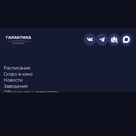
Расписание
Скоро в кино
Новости
Заведения
Обращение к директору
Служба поддержки
г. Омск, просп. Карла Маркса, 67А
тел.:
453–453
бронирование:
+7 (962) 058-34-53
с 10.00 до 21.00