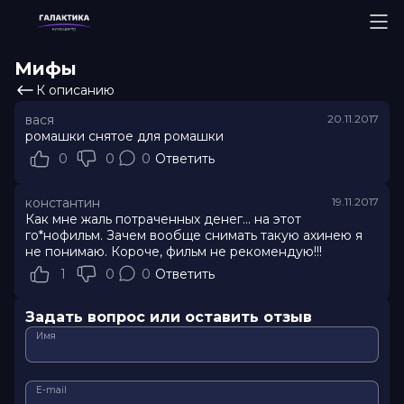
Мифы
К описанию
вася
20.11.2017
ромашки снятое для ромашки
0
0
0
Ответить
константин
19.11.2017
Как мне жаль потраченных денег... на этот
го*нофильм. Зачем вообще снимать такую ахинею я
не понимаю. Короче, фильм не рекомендую!!!
1
0
0
Ответить
Задать вопрос или оставить отзыв
Имя
E-mail