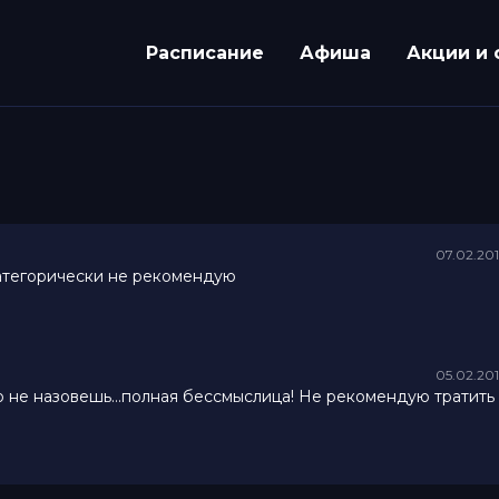
Расписание
Афиша
Акции и 
07.02.20
Категорически не рекомендую
05.02.20
го не назовешь...полная бессмыслица! Не рекомендую тратить