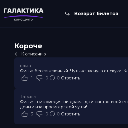
Возврат билетов
Короче
К описанию
ольга
Фильм бессмысленный. Чуть не заснула от скуки. 
1
0
0
Ответить
Татьяна
Фильм - ни комедия, ни драма, да и фантастикой е
деньги нза просмотр этой чуши!
3
0
0
Ответить