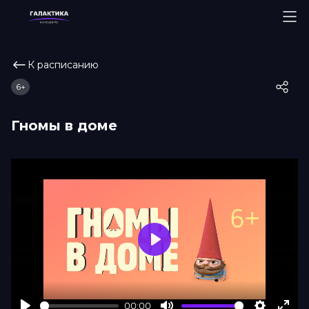
К расписанию
6+
Гномы в доме
Play
00:00