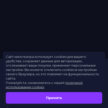
Длительность
1 ч 44 мин
В прокате
с 19 июля до 1 августа
Меморандум
до 29 июля
Сайт кинотеатра использует cookies для вашего
удобства: сохраняет данные для авторизации,
отслеживает ваши покупки, применяет персональные
настройки.
Вы можете отключить cookies в настройках
своего браузера, но это повлияет на функциональность
сайта.
Пожалуйста, ознакомьтесь с нашей
политикой
использования cookies
.
Расписание
Скоро в кино
Принять
Новости
Заведения