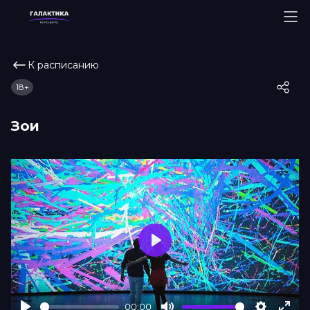
К расписанию
18+
Зои
Play
00:00