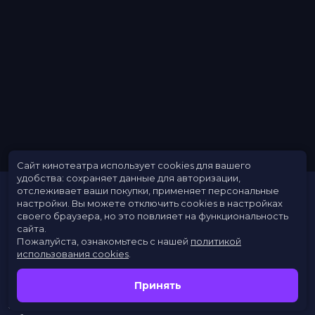
Длительность
1 ч 34 мин
В прокате
с 23 августа до 5 сентября
Меморандум
до 5 сентября
Сайт кинотеатра использует cookies для вашего
удобства: сохраняет данные для авторизации,
отслеживает ваши покупки, применяет персональные
настройки.
Вы можете отключить cookies в настройках
своего браузера, но это повлияет на функциональность
сайта.
Пожалуйста, ознакомьтесь с нашей
политикой
использования cookies
.
Расписание
Скоро в кино
Принять
Новости
Заведения