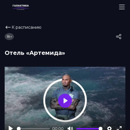
К расписанию
18+
Отель «Артемида»
Play
00:00