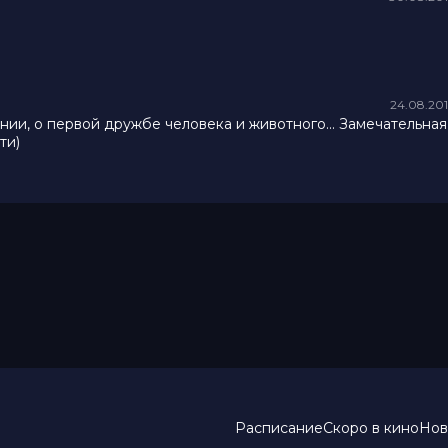
24.08.20
ии, о первой дружбе человека и животного... Замечательная
ти)
Расписание
Скоро в кино
Нов