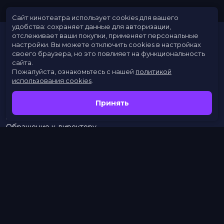
Сайт кинотеатра использует cookies для вашего
удобства: сохраняет данные для авторизации,
отслеживает ваши покупки, применяет персональные
настройки.
Вы можете отключить cookies в настройках
своего браузера, но это повлияет на функциональность
сайта.
Пожалуйста, ознакомьтесь с нашей
политикой
использования cookies
.
Расписание
Скоро в кино
Принять
Новости
Заведения
Обращение к директору
Служба поддержки
г. Омск, просп. Карла Маркса, 67А
тел.:
453–453
бронирование:
+7 (962) 058-34-53
с 10.00 до 21.00