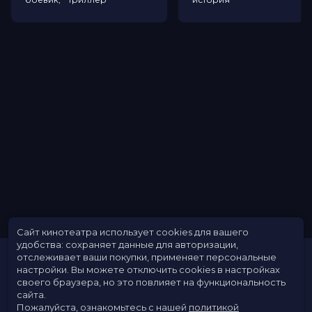
Джонс, Марчелла Браджио, Рейд
Скотт, Мишель Ли
Продюсеры
Ави Арад, Эми Паскаль, Стэн Ли
Сценаристы
Скотт Розенберг, Джефф Пинкнер,
Келли Марсел
Жанр
боевик, триллер, ужасы, фантастика
Бюджет
$140000000
Длительность
1 ч 45 мин
В прокате
с 4 октября до 31 октября
Меморандум
до 24 октября
Сайт кинотеатра использует cookies для вашего
удобства: сохраняет данные для авторизации,
отслеживает ваши покупки, применяет персональные
настройки.
Вы можете отключить cookies в настройках
своего браузера, но это повлияет на функциональность
сайта.
Пожалуйста, ознакомьтесь с нашей
политикой