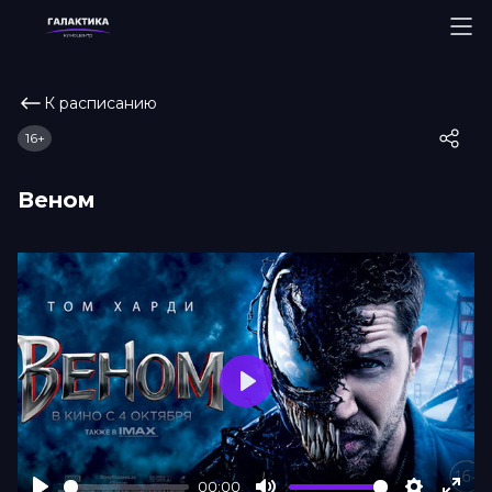
К расписанию
16+
Веном
Play
00:00