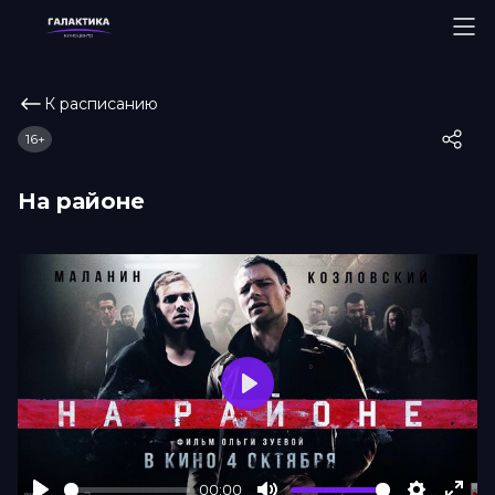
К расписанию
16+
На районе
Play
00:00