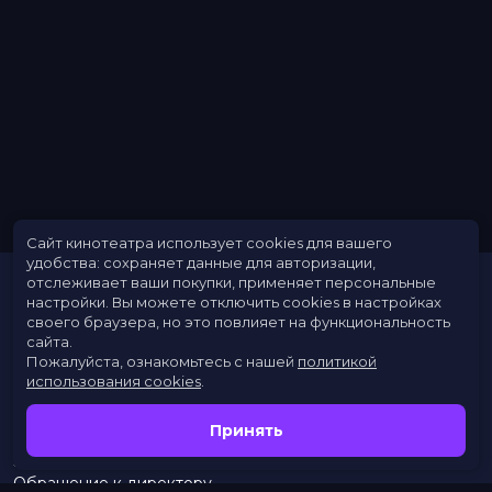
Сценаристы
Ольга Зуева
Жанр
драма
Длительность
1 ч 37 мин
В прокате
с 4 октября до 31 октября
Меморандум
до 17 октября
Сайт кинотеатра использует cookies для вашего
удобства: сохраняет данные для авторизации,
отслеживает ваши покупки, применяет персональные
настройки.
Вы можете отключить cookies в настройках
своего браузера, но это повлияет на функциональность
сайта.
Пожалуйста, ознакомьтесь с нашей
политикой
использования cookies
.
Расписание
Скоро в кино
Принять
Новости
Заведения
Обращение к директору