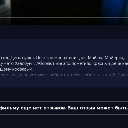
год, День сурка, День космонавтики…для Майкла Майерса,
ду - это Хэллоуин. Абсолютное зло пометило красный день к
ящему кровавым.
ом, когда он угрожает забрать у тебя любимых людей. Для в
л на съемочной площадке всех легенд, который готовы поста
10 (186 000 голосов)
 фильму еще нет отзывов. Ваш отзыв может быть
нди Мэтичак, Джеймс Джуд Кортни,