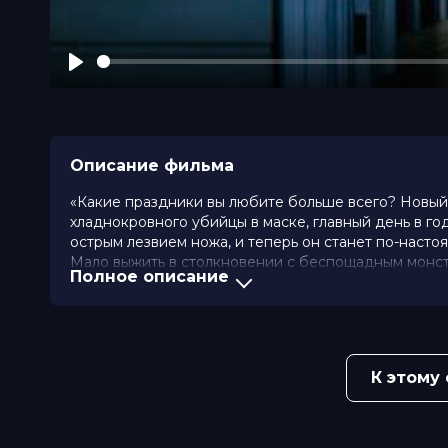
Play
Описание фильма
«Какие праздники вы любите больше всего? Новый 
хладнокровного убийцы в маске, главный день в го
острым лезвием ножа, и теперь он станет по-насто
Мало выжить в столкновении с беспощадным монстр
Полное описание
Хэллоуин рискует оказаться последним, и он собра
финальную точку в этой истории...
Оценка
5.8
/ 10 (56 620 голосов)
6.5
/ 
Год
2018
К этому
Страна
США
Слоган
«Evil Does Not Wait»
Режиссер
Дэвид Гордон Грин
Актеры
Джейми Ли Кёртис, Джуди Грир, Э