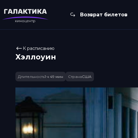
Возврат билетов
К расписанию
Хэллоуин
Длительность
1 ч 49 мин
Страна
США