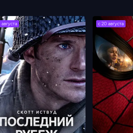
Пэттон, Риан Риис, Джефферсон Холл,
 Блум
айд, Джефф Фредли
3 августа
с 20 августа