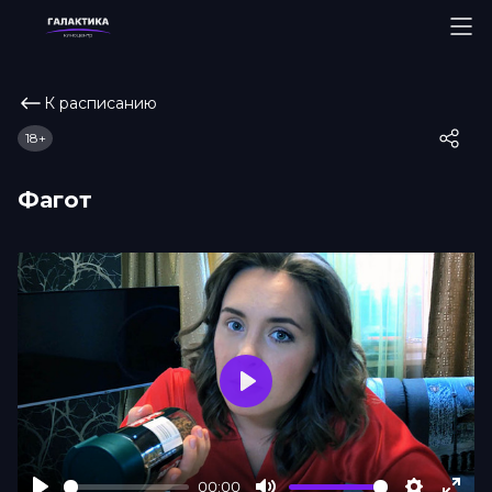
К расписанию
18+
Фагот
Play
00:00