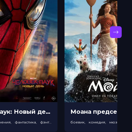
Человек-паук: Новый день прeдсeанc. обсл. & "Край вдохновения" (12+)
боевик, приключения, фантастика, фэнтези