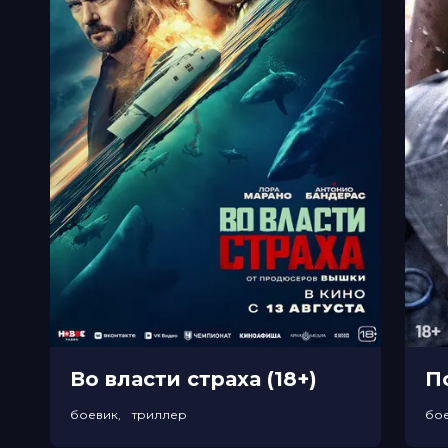
Во власти страха (18+)
П
боевик, триллер
бо