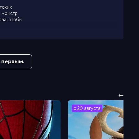
тских
й монстр
ова, чтобы
 первым.
с 20 августа