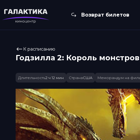
Возврат билетов
К расписанию
Годзилла 2: Король монстров
Длительность
2 ч 12 мин
Страна
США
Меморандум на фил