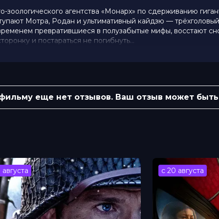
то-зоологического агентства «Монарх» по сдерживанию гиган
ыступают Мотра, Родан и ультимативный кайдзю — трёхголовы
 временем превратившиеся в полузабытые мифы, восстают сн
сторонку и постараться не погибнуть...
 10 (228 000 голосов)
 фильму еще нет отзывов. Ваш отзыв может быть
 Бобби Браун, Брэдли Уитфорд, Салли
 Дэвид Стрэтэйрн, О’Ши Джексон мл.,
Мэри Пэрент
 Боренштейн
 фэнтези
3 августа
с 20 августа