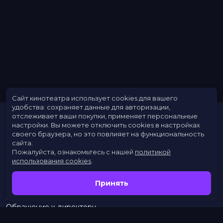
Длительность
2 ч 15 мин
В прокате
с 4 июля до 31 июля
Меморандум
до 24 июля
Сайт кинотеатра использует cookies для вашего
удобства: сохраняет данные для авторизации,
отслеживает ваши покупки, применяет персональные
настройки.
Вы можете отключить cookies в настройках
своего браузера, но это повлияет на функциональность
сайта.
Пожалуйста, ознакомьтесь с нашей
политикой
использования cookies
.
Расписание
Скоро в кино
Принять
Новости
Заведения
Обращение к директору
Служба поддержки