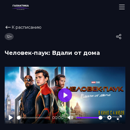
К расписанию
12+
Человек-паук: Вдали от дома
Play
00:00
Play
Mute
Settings
Ente