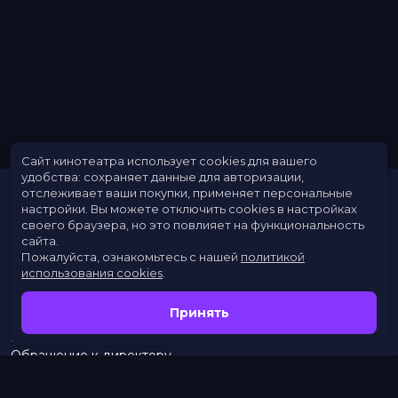
Год
2019
Страна
Великобритания
Режиссер
Лиам Скарлетт
Актеры
Лорен Катберсон, Уильям Брэйсуэлл
Жанр
балет
Длительность
2 ч 55 мин
В прокате
с 3 июня до 3 июня
Сайт кинотеатра использует cookies для вашего
удобства: сохраняет данные для авторизации,
отслеживает ваши покупки, применяет персональные
настройки.
Вы можете отключить cookies в настройках
своего браузера, но это повлияет на функциональность
сайта.
Пожалуйста, ознакомьтесь с нашей
политикой
использования cookies
.
Расписание
Скоро в кино
Принять
Новости
Заведения
Обращение к директору
Служба поддержки