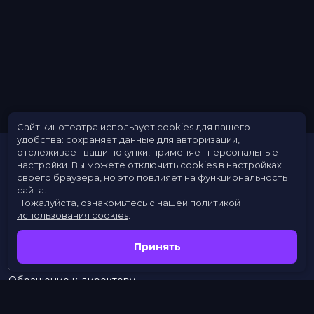
Показы в записи: английский язык, русские субтитры.
Год
2019
Страна
Великобритания
Жанр
балет
Длительность
3 ч
В прокате
с 1 июля до 1 июля
Сайт кинотеатра использует cookies для вашего
удобства: сохраняет данные для авторизации,
отслеживает ваши покупки, применяет персональные
настройки.
Вы можете отключить cookies в настройках
своего браузера, но это повлияет на функциональность
сайта.
Пожалуйста, ознакомьтесь с нашей
политикой
использования cookies
.
Расписание
Скоро в кино
Принять
Новости
Заведения
Обращение к директору
Служба поддержки