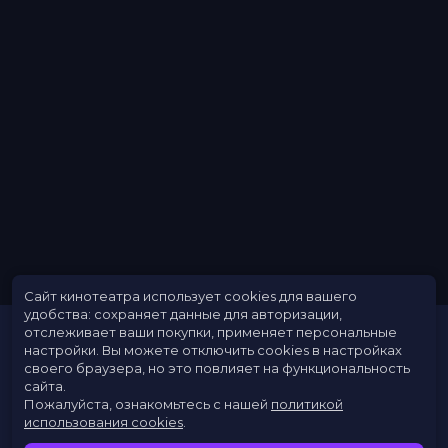
фэнтези
Длительность
2 ч 29 мин
В прокате
с 19 декабря до 12 января
Меморандум
до 8 января
Сайт кинотеатра использует cookies для вашего
удобства: сохраняет данные для авторизации,
отслеживает ваши покупки, применяет персональные
настройки.
Вы можете отключить cookies в настройках
своего браузера, но это повлияет на функциональность
сайта.
Пожалуйста, ознакомьтесь с нашей
политикой
использования cookies
.
Расписание