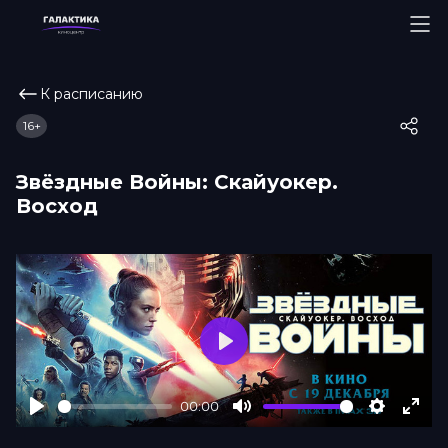
К расписанию
16+
Звёздные Войны: Скайуокер.
Восход
Play
00:00
Play
Mute
Settings
Ente