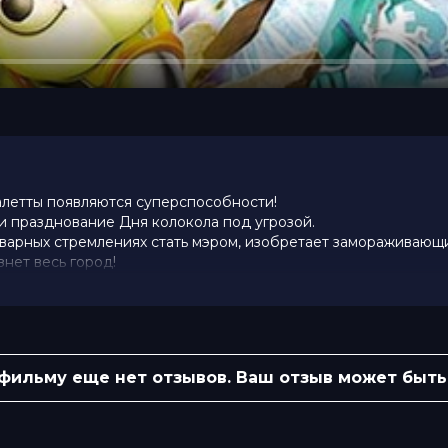
алетты появляются суперспособности!
и празднование Дня колокола под угрозой.
коварных стремлениях стать мэром, изобретает замораживающи
нет весь город!
жных птенцов! Настала пора расправить крылья, ведь сегод
 все вокруг готовятся к праздничной церемонии, птенцы уже
 освоить.
е в кинотеатры всей семьей!
 фильму еще нет отзывов. Ваш отзыв может быть