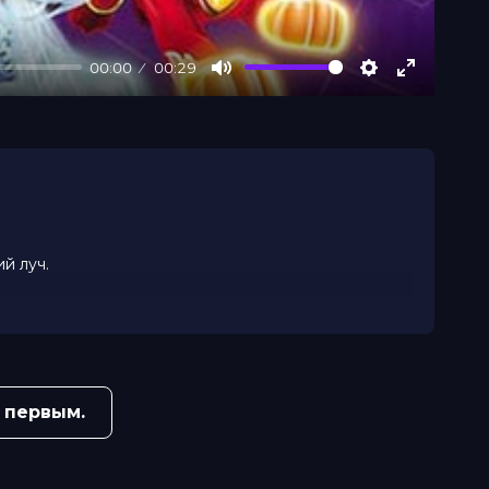
00:00
00:29
Mute
Settings
Enter
fullscree
й луч.
ня кадеты
 заводят
 первым.