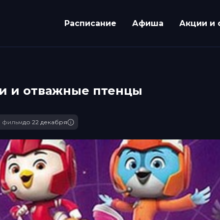
Расписание
Афиша
Акции и 
и и отважные птенцы
 фильм
до 22 декабря