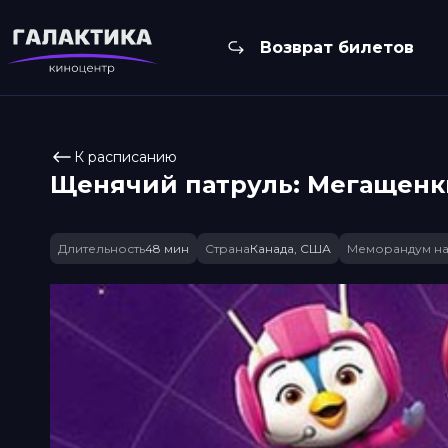
Возврат билетов
К расписанию
Щенячий патруль: Мегащенк
Длительность
48 мин
Страна
Канада, США
Меморандум на