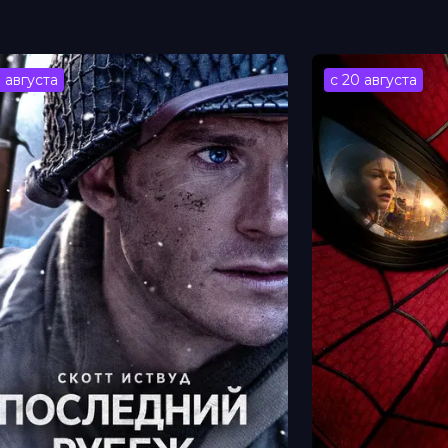
нни Квак
ан Хэртиган
3 августа
с 20 августа