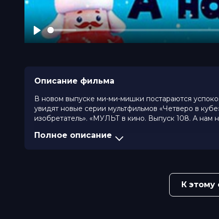
Play
Описание фильма
В новом выпуске ми-ми-мишки постараются успокои
увидят новые серии мультфильмов «Четверо в кубе»
изобретатель». «МУЛЬТ в кино. Выпуск 108. А нам н
Полное описание
Год
2019
Страна
Россия
Слоган
-
Режиссер
Майя Туркина, Давид Петросян, Ра
Александр Люткевич, Вера Мякиш
К этому
Продюсеры
Иван Кудрявцев, Татьяна Цыварева
Сценаристы
Наталья Тихомирова, Лидия Утемо
Жанр
мультфильм, детский
Длительность
48 мин