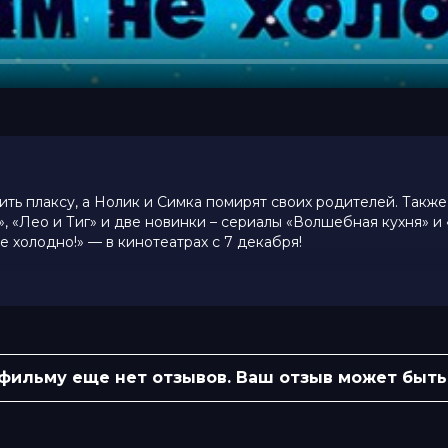
ть плаксу, а Нолик и Симка помирят своих родителей. Также
, «Лео и Тиг» и две новинки – сериалы «Волшебная кухня» и
е холодно!» — в кинотеатрах с 7 декабря!
фаэль Тер-Саргсян, Милана Федосеева,
ева
 фильму еще нет отзывов. Ваш отзыв может быть
ва, Мария Парфёнова