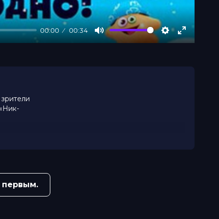
00:00
00:34
Mute
Settings
Enter
fullscree
 зрители
 «Ник-
 первым.