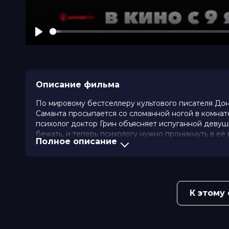
Play
Описание фильма
По мировому бестселлеру культового писателя Дон
Саманта просыпается со сломанной ногой в комнат
психолог доктор Грин объясняет испуганной девушк
бежать, и теперь психологу нужно проникнуть в её 
Полное описание
Помимо Грина, случаем Саманты занимается частны
таинственного человека в маске — должны стать п
в гонку в лабиринте, где каждая подсказка может с
К этому
Внимание!
Общее время демонстрации фильма вклю
проката организации-дистрибьютора
Оценка
6.4
/ 10 (22 414 голоса)
5.8
/ 1