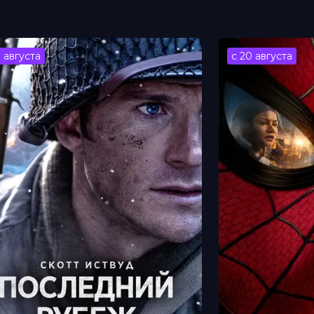
3 августа
с 20 августа
Валентина Белле, Виничио Маркиони,
липпо Дини, Sergio Grossini, Карла
Giovanni Arcadu