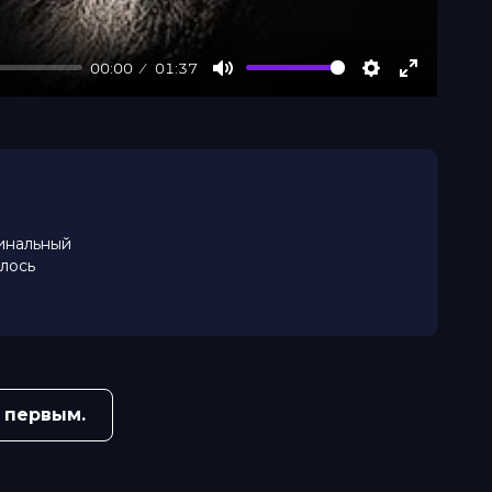
00:00
01:37
Mute
Settings
Enter
fullscree
минальный
алось
евращается
 первым.
ловиям