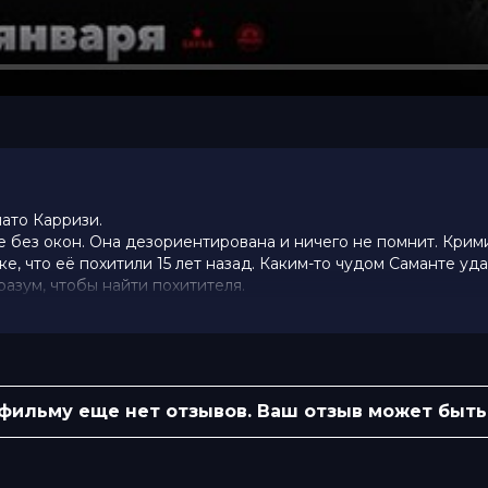
ато Карризи.
е без окон. Она дезориентирована и ничего не помнит. Кри
е, что её похитили 15 лет назад. Каким-то чудом Саманте уд
разум, чтобы найти похитителя.
й детектив Бруно Генко, для которого поиски похитителя —
оследним делом жизни. Попытка разгадать тайну Саманты пр
тать ловушкой, а за каждой дверью может таиться смерть...
 фильму еще нет отзывов. Ваш отзыв может быть
чает в себя время показа рекламных роликов, согласно ус
0 (5 700 голосов)