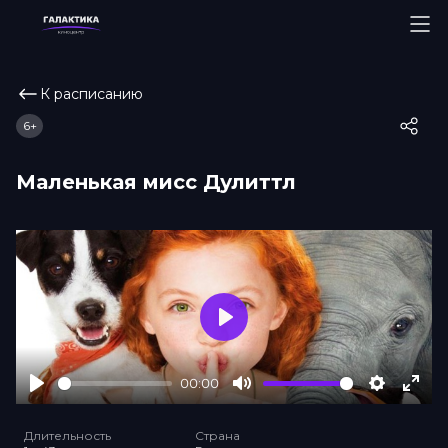
К расписанию
6+
Маленькая мисс Дулиттл
Play
00:00
Play
Mute
Settings
Ente
full
Длительность
Страна