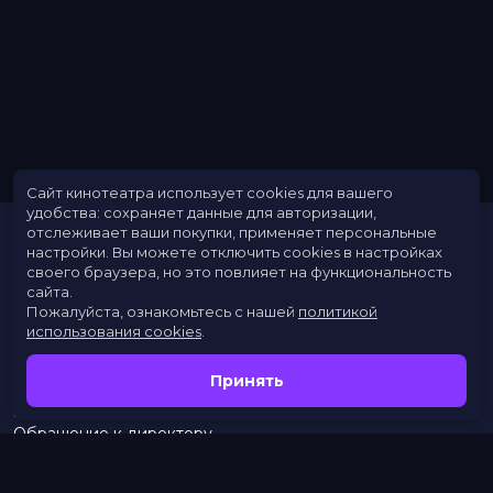
Сайт кинотеатра использует cookies для вашего
удобства: сохраняет данные для авторизации,
отслеживает ваши покупки, применяет персональные
настройки.
Вы можете отключить cookies в настройках
своего браузера, но это повлияет на функциональность
сайта.
Пожалуйста, ознакомьтесь с нашей
политикой
использования cookies
.
Расписание
Скоро в кино
Принять
Новости
Заведения
Обращение к директору
Служба поддержки