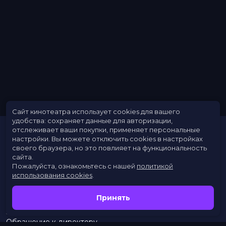
Меморандум
до 5 февраля
Сайт кинотеатра использует cookies для вашего
удобства: сохраняет данные для авторизации,
отслеживает ваши покупки, применяет персональные
настройки.
Вы можете отключить cookies в настройках
своего браузера, но это повлияет на функциональность
сайта.
Пожалуйста, ознакомьтесь с нашей
политикой
использования cookies
.
Расписание
Скоро в кино
Принять
Новости
Заведения
Обращение к директору