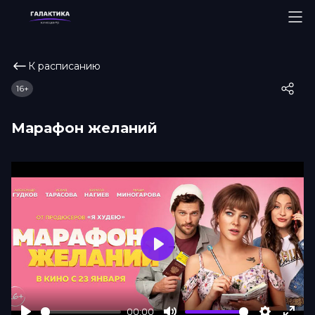
К расписанию
16+
Марафон желаний
Play
00:00