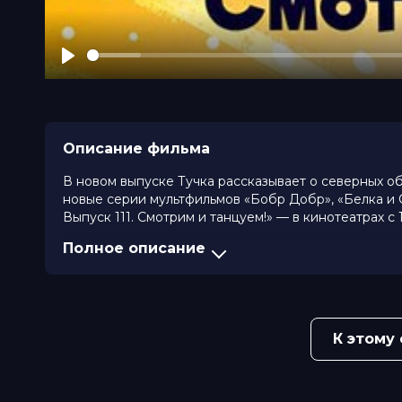
Play
Описание фильма
В новом выпуске Тучка рассказывает о северных обы
новые серии мультфильмов «Бобр Добр», «Белка и С
Выпуск 111. Смотрим и танцуем!» — в кинотеатрах с 
Полное описание
Год
2020
Страна
Россия
Слоган
-
Режиссер
Ольга Михалева, Роман Сафаров, М
Андрей Рубецкой, Вера Мякишева,
К этому
Продюсеры
Иван Кудрявцев, Татьяна Цыварева
Сценаристы
Мария Парфёнова, Евгений Голови
Жанр
мультфильм, детский
Длительность
47 мин