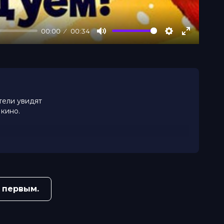
00:00
00:34
Mute
Settings
Enter
fullscree
тели увидят
 кино.
 первым.