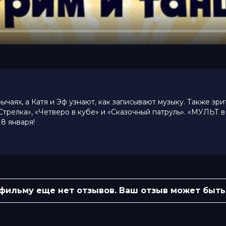
чаях, а Катя и Эф узнают, как записывают музыку. Также зри
трелка», «Четверо в кубе» и «Сказочный патруль». «МУЛЬТ в
18 января!
ария Мазурова, Алексей Лукьянчиков,
 Алексей Игнатов
 фильму еще нет отзывов. Ваш отзыв может быть
н, Андрей Берлогов