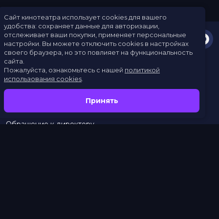
Сайт кинотеатра использует cookies для вашего
удобства: сохраняет данные для авторизации,
отслеживает ваши покупки, применяет персональные
настройки.
Вы можете отключить cookies в настройках
своего браузера, но это повлияет на функциональность
сайта.
Пожалуйста, ознакомьтесь с нашей
политикой
использования cookies
.
Расписание
Скоро в кино
Принять
Новости
Заведения
Обращение к директору
Служба поддержки
г. Омск, просп. Карла Маркса, 67А
бронирование:
+7 (962) 058-34-53
с 10.00 до 21.00
тел.:
453–453