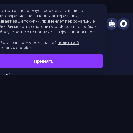
Сайт кинотеатра использует cookies для вашего
удобства: сохраняет данные для авторизации,
отслеживает ваши покупки, применяет персональные
настройки.
Вы можете отключить cookies в настройках
своего браузера, но это повлияет на функциональность
сайта.
Пожалуйста, ознакомьтесь с нашей
политикой
использования cookies
.
Расписание
Скоро в кино
Принять
Новости
Заведения
Обращение к директору
Служба поддержки
г. Омск, просп. Карла Маркса, 67А
бронирование:
+7 (962) 058-34-53
с 10.00 до 21.00
тел.:
453–453