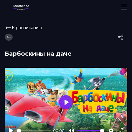
К расписанию
6+
Барбоскины на даче
Play
00:00