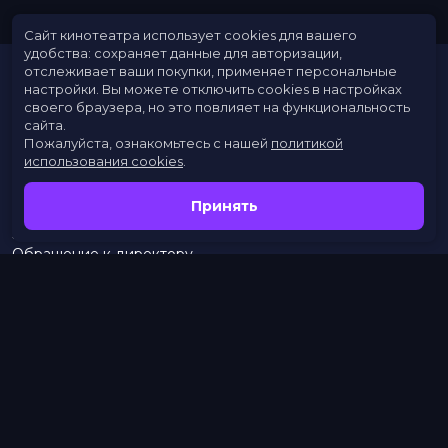
Сайт кинотеатра использует cookies для вашего
удобства: сохраняет данные для авторизации,
отслеживает ваши покупки, применяет персональные
настройки.
Вы можете отключить cookies в настройках
своего браузера, но это повлияет на функциональность
сайта.
Пожалуйста, ознакомьтесь с нашей
политикой
использования cookies
.
Расписание
Скоро в кино
Принять
Новости
Заведения
Обращение к директору
Служба поддержки
г. Омск, просп. Карла Маркса, 67А
бронирование:
+7 (962) 058-34-53
с 10.00 до 21.00
тел.:
453–453