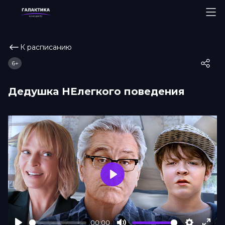
К расписанию
6+
Дедушка НЕлегкого поведения
Play
00:00