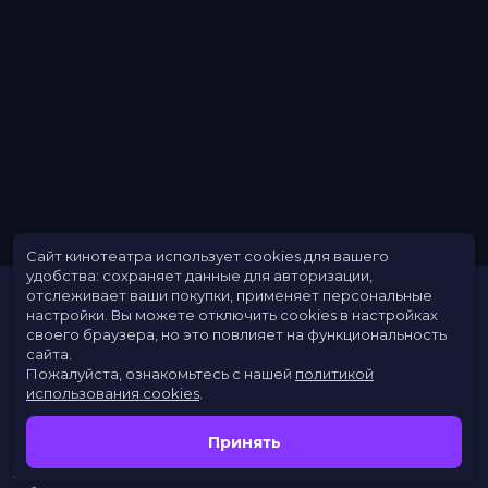
Длительность
1 ч 34 мин
В прокате
с 22 октября до 4 ноября
Меморандум
до 1 ноября
Сайт кинотеатра использует cookies для вашего
удобства: сохраняет данные для авторизации,
отслеживает ваши покупки, применяет персональные
настройки.
Вы можете отключить cookies в настройках
своего браузера, но это повлияет на функциональность
сайта.
Пожалуйста, ознакомьтесь с нашей
политикой
использования cookies
.
Расписание
Скоро в кино
Принять
Новости
Заведения