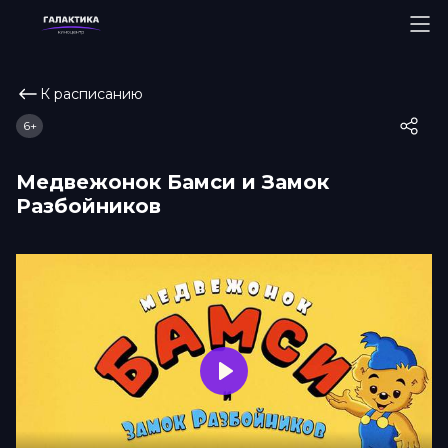
К расписанию
6+
Медвежонок Бамси и Замок
Разбойников
Play