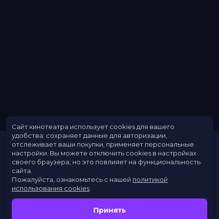
Год
2014
Страна
Швеция
Режиссер
Кристиан Рюлтениус
Актеры
Петер Хабер, Морган Аллинг, Стив
Кратц, Магнус Харенстам, Лейф
Андре, Томас Больме, Теа Шерне,
Шебли Ниаварани, Иа Лангхаммер,
Мария Больме
Продюсеры
Йон Норстедт, Dan Andr?asson, Ola
Andr?asson
Сценаристы
Томас Тивемарк, Johan Kindblom,
Руне Андреассон
Композиторы
Хенрик Лёрстад
Сайт кинотеатра использует cookies для вашего
Жанр
комедия, мультфильм, мюзикл,
удобства: сохраняет данные для авторизации,
приключения, семейный
отслеживает ваши покупки, применяет персональные
Длительность
1 ч 11 мин
настройки.
Вы можете отключить cookies в настройках
своего браузера, но это повлияет на функциональность
В прокате
с 12 ноября до 25 ноября
сайта.
Меморандум
до 22 ноября
Пожалуйста, ознакомьтесь с нашей
политикой
использования cookies
.
Расписание
Скоро в кино
Принять
Новости