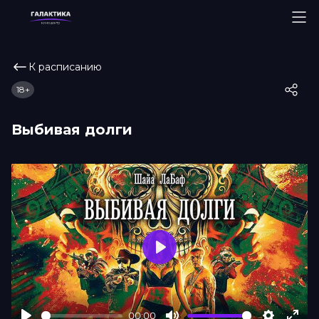
К расписанию
18+
Выбивая долги
Play
00:00