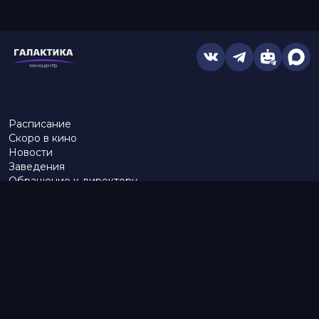
Расписание
Скоро в кино
Новости
Заведения
Обращение к директору
Служба поддержки
г. Омск, просп. Карла Маркса, 67А
бронирование:
+7 (962) 058-34-53
с 10.00 до 21.00
тел.:
453–453