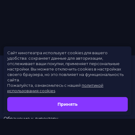
Сайт кинотеатра использует cookies для вашего
удобства: сохраняет данные для авторизации,
отслеживает ваши покупки, применяет персональные
настройки.
Вы можете отключить cookies в настройках
своего браузера, но это повлияет на функциональность
сайта.
Пожалуйста, ознакомьтесь с нашей
политикой
использования cookies
.
Расписание
Скоро в кино
Принять
Новости
Заведения
Обращение к директору
Служба поддержки