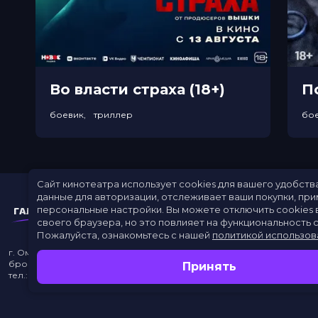
Во власти страха (18+)
П
боевик, триллер
бо
Сайт кинотеатра использует cookies для вашего удобств
данные для авторизации, отслеживает ваши покупки, пр
персональные настройки.
Вы можете отключить cookies 
своего браузера, но это повлияет на функциональность с
Пожалуйста, ознакомьтесь с нашей
политикой использов
г. Омск, просп. Карла Маркса, 67А
бронирование:
+7 (962) 058-34-53
с 10.00 до 21.00
Принять
тел.:
453–453