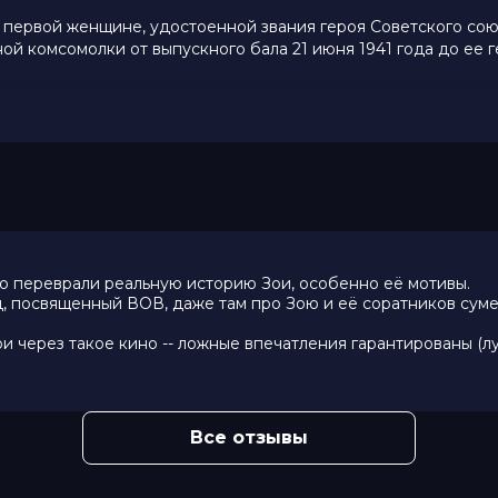
первой женщине, удостоенной звания героя Советского сою
й комсомолки от выпускного бала 21 июня 1941 года до ее 
вый, Евгений Романцов, Анна Уколова,
ольц, Дмитрий Быковский-Ромашов,
ников, Миндаугас Папинигис
но переврали реальную историю Зои, особенно её мотивы.
, Инесса Юрченко
, посвященный ВОВ, даже там про Зою и её соратников суме
 Андрей Тумаркин
через такое кино -- ложные впечатления гарантированы (луч
ев
Все отзывы