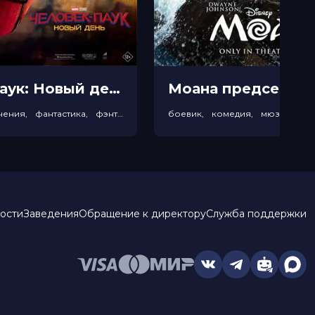
Человек-паук: Новый день прeдсeанc. обсл. & "Край вдохновения" (12+)
боевик, приключения, фантастика, фэнтези
ости
Заведения
Обращение к директору
Служба поддержки