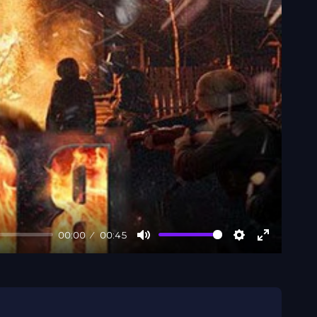
00:00
00:45
Mute
Settings
Enter
fullscree