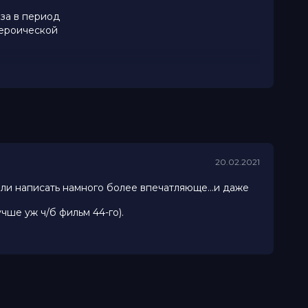
за в период
героической
20.02.2021
ли написать намного более впечатляюще...и даже
ше уж ч/б фильм 44-го).