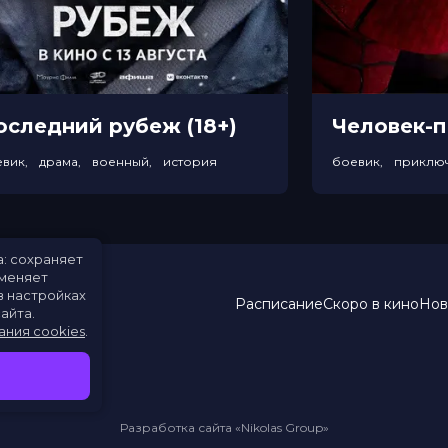
оследний рубеж (18+)
евик, драма, военный, история
а: сохраняет
именяет
в настройках
Расписание
Скоро в кино
Нов
айта.
ания cookies
.
Разработка сайта «Nikolas Group»