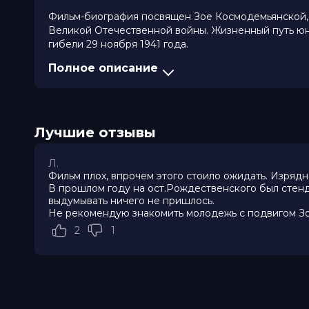
Фильм-биография посвящен Зое Космодемьянской, 
Великой Отечественной войны. Жизненный путь юно
гибели 29 ноября 1941 года.
Полное описание
Оценка
4.7
/ 10 (64 123 голоса)
Год
2020
Страна
Россия
Слоган
«Подвиг, который всегда был»
Лучшие отзывы
Режиссер
Леонид Пляскин, Максим Бриус
Актеры
Анастасия Мишина, Никита Кологри
Вольфганг Черни, Жан-Марк Биркх
Л.
Карина Разумовская, Евгений Сан
Фильм плох, впрочем этого стоило ожидать. Изряд
Продюсеры
Сергей Зернов, Александр Барков
В прошлом году на ост.Рождественского был стенд
Сценаристы
Андрей Назаров, Леонид Пляскин,
выдумывать ничего не пришлось.
Не рекомендую знакомить молодежь с подвигом Зои 
Художники
Эдуард Галкин, Георгий Мичри
Композиторы
Максим Кошеваров, Александр Ма
2
1
Жанр
военный, драма, история
Длительность
1 ч 49 мин
В прокате
с 28 января до 24 февраля
Меморандум
до 10 февраля