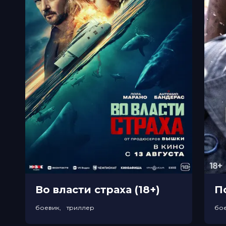
Во власти страха (18+)
П
боевик, триллер
бо