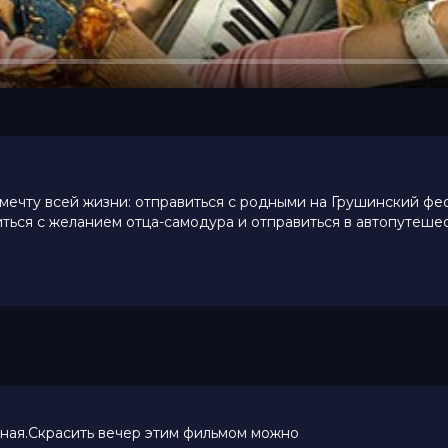
ечту всей жизни: отправиться с родными на Грушинский фес
ться с желанием отца-самодура и отправиться в автопутеше
 и проверка отношений на прочность. Но самое важное они 
ная.Скрасить вечер этим фильмом можно
мен Трескунов, Монеточка, Катерина