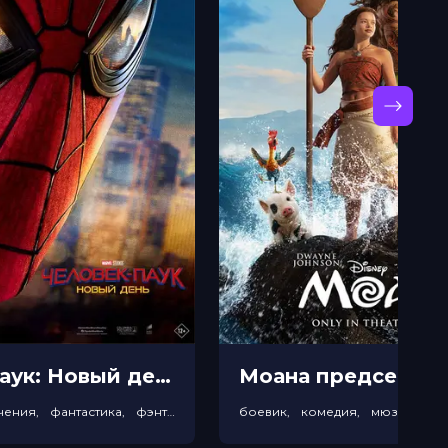
Человек-паук: Новый день прeдсeанc. обсл. & "Край вдохновения" (12+)
боевик, приключения, фантастика, фэнтези