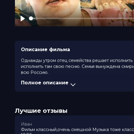
Play
Описание фильма
Однажды утром отец семейства решает исполнить м
исполнить там свою песню. Семья вынуждена смири
всю Россию.
Полное описание
В пути их ждут приключения, различные испытания
только в конце этой необычайной поездки...
Оценка
7.4
/ 10 (424 560 голосов)
Лучшие отзывы
Год
2020
Страна
Россия
Слоган
«Будем праздновать жизнь!»
Иван
Режиссер
Илья Аксенов
Фильм классный,очень смешной Музыка тоже класс
Актеры
Сергей Бурунов, Ирина Пегова, Се