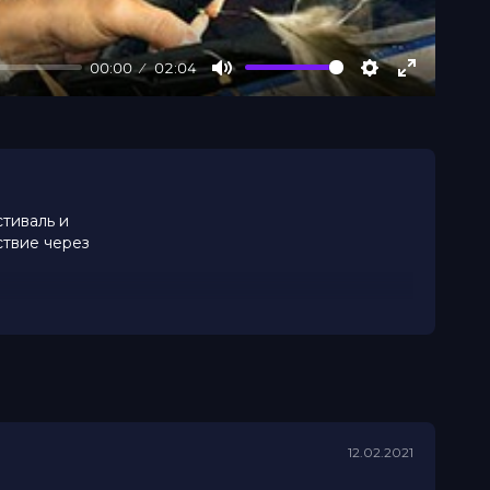
00:00
02:04
Mute
Settings
Enter
fullscree
тиваль и
ствие через
поймут
12.02.2021