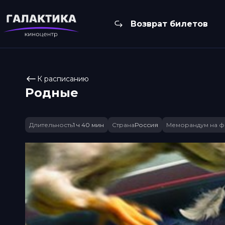
Возврат билетов
К расписанию
Родные
Длительность
1 ч 40 мин
Страна
Россия
Меморандум на ф