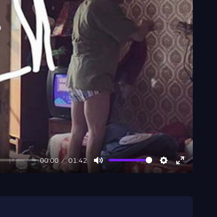
00:00
01:42
Mute
Settings
Enter
fullscree