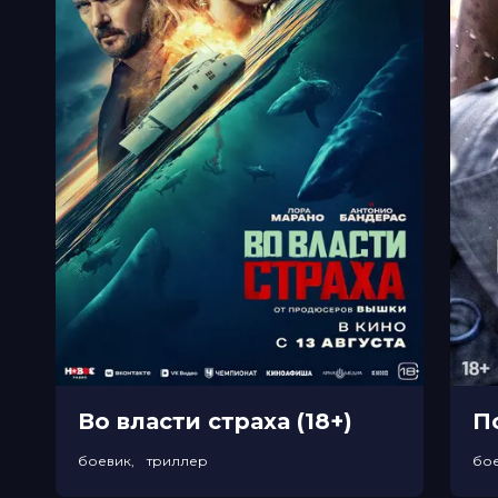
В прокате
с 13 мая до 2 июня
Меморандум
до 26 мая
Во власти страха (18+)
П
боевик, триллер
бо