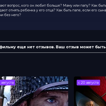
ают вопрос, кого он любит больше? Маму или папу? Как быть
ют отнять ребенка у его отца? Как быть папе, если его сына
ни без него?
, чаще делает так, как удобно ему. Ребенок соглашается, боя
зреет и в какой-то момент обязательно решит сам.Только ро
 фильму еще нет отзывов. Ваш отзыв может быть
а Ходченкова, Алексей Серебряков,
 Марина Игнатова, Игорь Черневич,
н
ов, Александра Ремизова
ин, Александр Талал
3 августа
с 20 августа