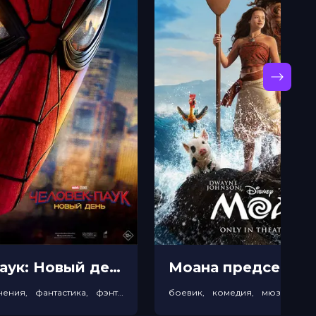
Человек-паук: Новый день прeдсeанc. обсл. & "Край вдохновения" (12+)
боевик, приключения, фантастика, фэнтези