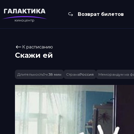
Возврат билетов
К расписанию
Скажи ей
Длительность
1 ч 38 мин
Страна
Россия
Меморандум на ф