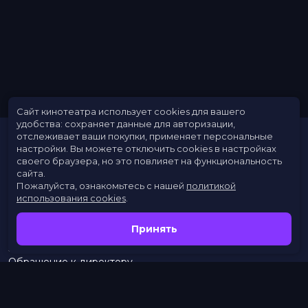
Сайт кинотеатра использует cookies для вашего
удобства: сохраняет данные для авторизации,
отслеживает ваши покупки, применяет персональные
настройки.
Вы можете отключить cookies в настройках
своего браузера, но это повлияет на функциональность
сайта.
Пожалуйста, ознакомьтесь с нашей
политикой
использования cookies
.
Расписание
Скоро в кино
Принять
Новости
Заведения
Обращение к директору
Служба поддержки