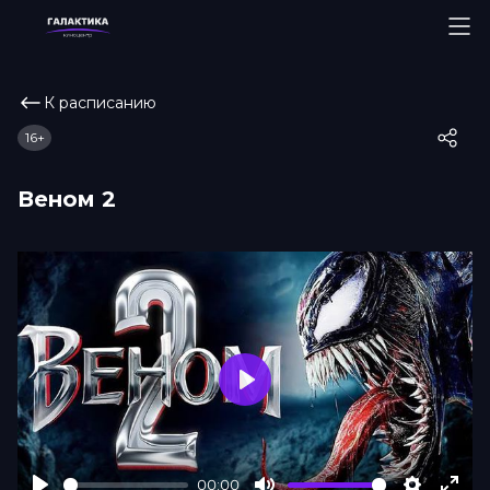
К расписанию
16+
Веном 2
Play
00:00