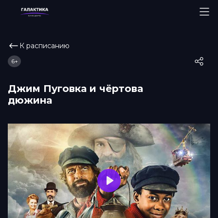
К расписанию
6+
Джим Пуговка и чёртова
дюжина
Play