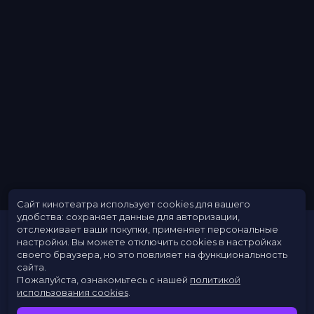
Бюджет
$200 000 000
Длительность
2 ч 44 мин
В прокате
с 8 ноября до 8 декабря
Меморандум
до 24 ноября
Сайт кинотеатра использует cookies для вашего
удобства: сохраняет данные для авторизации,
отслеживает ваши покупки, применяет персональные
настройки.
Вы можете отключить cookies в настройках
своего браузера, но это повлияет на функциональность
сайта.
Пожалуйста, ознакомьтесь с нашей
политикой
использования cookies
.
Расписание