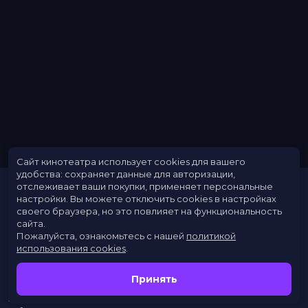
Жанр
мультфильм, фэнтези, приключения
Длительность
1 ч 29 мин
В прокате
с 18 ноября до 8 декабря
Меморандум
до 24 ноября
Сайт кинотеатра использует cookies для вашего
удобства: сохраняет данные для авторизации,
отслеживает ваши покупки, применяет персональные
настройки.
Вы можете отключить cookies в настройках
своего браузера, но это повлияет на функциональность
сайта.
Пожалуйста, ознакомьтесь с нашей
политикой
использования cookies
.
Расписание
Скоро в кино
Принять
Новости
Заведения