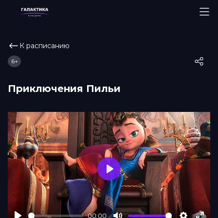
К расписанию
6+
Приключения Пильи
Play
00:00