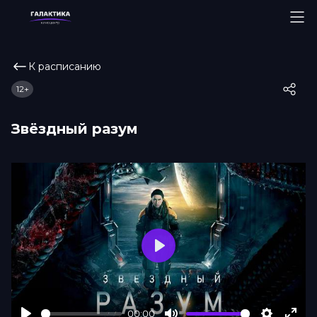
К расписанию
12+
Звёздный разум
Play
00:00