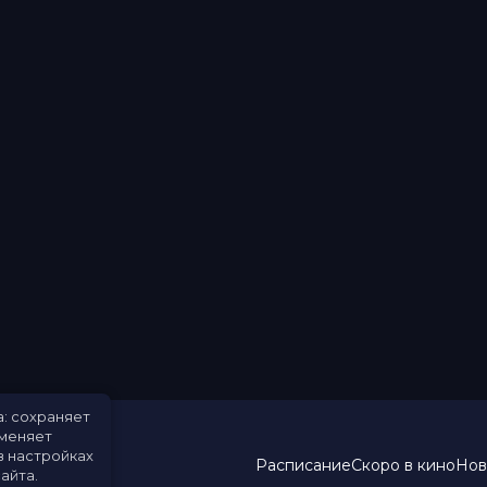
а: сохраняет
именяет
в настройках
Расписание
Скоро в кино
Нов
айта.