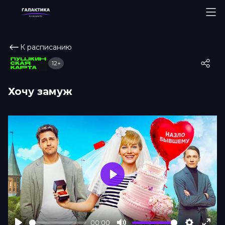
К расписанию
12+
Хочу замуж
Play
00:00