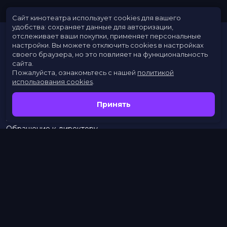
Сайт кинотеатра использует cookies для вашего
удобства: сохраняет данные для авторизации,
отслеживает ваши покупки, применяет персональные
настройки.
Вы можете отключить cookies в настройках
своего браузера, но это повлияет на функциональность
сайта.
Пожалуйста, ознакомьтесь с нашей
политикой
использования cookies
.
Расписание
Скоро в кино
Принять
Новости
Заведения
Обращение к директору
Служба поддержки
г. Омск, просп. Карла Маркса, 67А
бронирование:
+7 (962) 058-34-53
с 10.00 до 21.00
тел.:
453–453