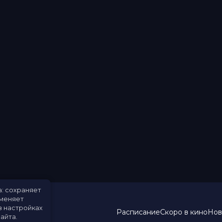
а: сохраняет
именяет
в настройках
Расписание
Скоро в кино
Нов
айта.