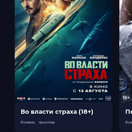
Меморандум
до 27 апреля
Во власти страха (18+)
П
боевик, триллер
бо