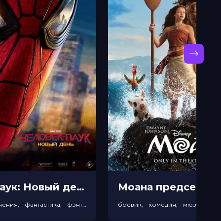
Человек-паук: Новый день прeдсeанc. обсл. & "Край вдохновения" (12+)
боевик, приключения, фантастика, фэнтези