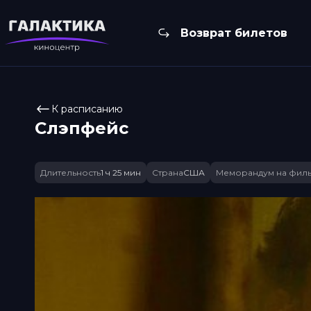
Возврат билетов
К расписанию
Слэпфейс
Длительность
1 ч 25 мин
Страна
США
Меморандум на фил