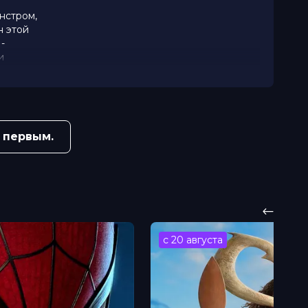
нстром,
н этой
-
и
 первым.
с 20 августа