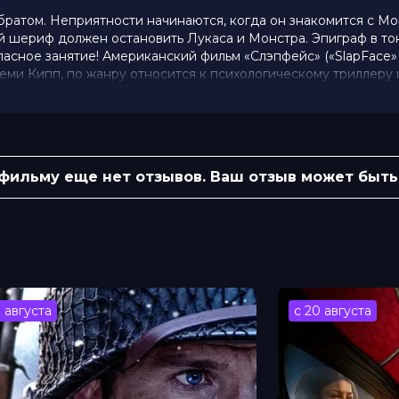
ратом. Неприятности начинаются, когда он знакомится с Мо
й шериф должен остановить Лукаса и Монстра. Эпиграф в то
асное занятие! Американский фильм «Слэпфейс» («SlapFace» 
еми Кипп, по жанру относится к психологическому триллеру 
суть происходящего в фильме.
(2 900 голосов)
 фильму еще нет отзывов. Ваш отзыв может быть
Либэ Барер, Мирабель Ли, Бьянка
с Хэссел, Дэн Хедайя, Alixx Schottland,
er, Майк К. Мэннинг
 Iurtaeva
3 августа
с 20 августа