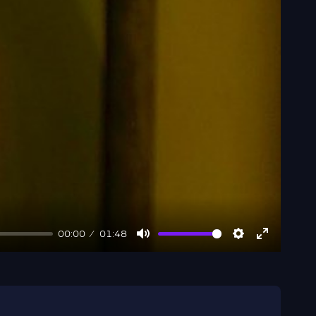
00:00
01:48
Mute
Settings
Enter
fullscree