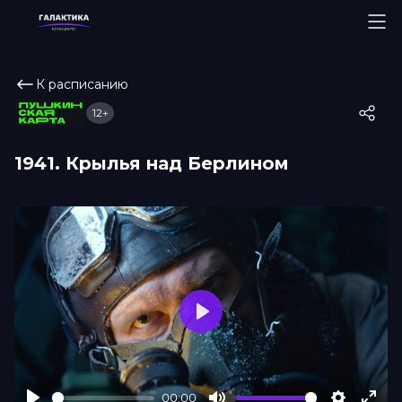
К расписанию
12+
1941. Крылья над Берлином
Play
00:00